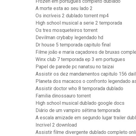
Frozen em português completo dublado
A morte esta ao seu lado 2
Os incríveis 2 dublado torrent mp4
High school musical a serie 2 temporada
Os tres mosqueteiros torrent
Devilman crybaby legendado hd
Dr house 5 temporada capitulo final
Filme joão e maria caçadores de bruxas compl
Winx club 7 temporada ep 3 em portugues
Papel de parede pc nanatsu no taizai
Assistir os dez mandamentos capitulo 156 dai
Planeta dos macacos o confronto legendado ass
Assistir doctor who 8 temporada dublado
Familia dinossauro torrent
High school musical dublado google docs
Diário de um vampiro sétima temporada
A escala amizade em segundo lugar trailer dub
Incrivel 2 download
Assistir filme divergente dublado completo onli