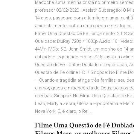
Macocha. Uma menina cristã no primeiro semest
professor 02/02/2020 · Assistir Superação: O Mi
14 anos, passeava com a família em uma manhã d
acidentalmente, sofreu uma queda e se afogou.
Filme: Uma Questão de Fé Lançamento: 2018 Gên
Qualidade: BluRay 720p / 1080p Áudio: 10 | Víde
44Min IMDb: 5.2. John Smith, um menino de 14 a
dublado e legendado em hd 720p, assista online 
Questão de Fé - Online Dublado e Legendado, A
Questão de Fé online HD !!! Sinopse: No Filme 
– Quando a tragédia atinge três famílias, seu d
o amor, graça e misericórdia de Deus, pois os 
crenças. Sinopse: No Filme Uma Questão de Fé D
Leão, Marty a Zebra, Glória a Hipopótama e Melm
Nova York. E, é claro, o Rei …
Filme Uma Questão de Fé Dublado 
Filmes Mega, os melhores Filmes 