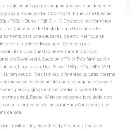
ito distintas até que mensagens trágicas e acidentes os
 graça e misericórdia. 14/07/2018 · Filme Uma Questão
80p / 720p / Bluray / FullHD / HD Download nos formatos
Filme Uma Questão de Fé Dublado Uma Questão de Fé
é somente para uma causa real de erro. Verifique as
alidade e o modo de linguagem. Obrigado pela
 Baixar Filme Uma Questão de Fé Torrent Dublado,
ompleto Download A Question of Faith Três famílias têm
 Dublado, Legendado, Dual Áudio, 1080p, 720p, MKV, MP4
lias têm seus c. Três famílias, diferentes culturas, mesma
vem vidas muito distintas até que mensagens trágicas e
amor, perdão, graça e misericórdia. Sinopse: Uma
enina cristã, Rachel Whitaker vai para a faculdade para
lo popular professor de biologia( Harry Anderson ), que
ens da vida.
an Trovillion, Jay Pickett, Harry Anderson, Chandler