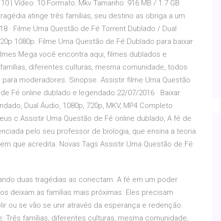
 10 | Vídeo: 10 Formato: Mkv Tamanho: 916 MB / 1.7 GB
agédia atinge três famílias, seu destino as obriga a um
8 · Filme Uma Questão de Fé Torrent Dublado / Dual
20p 1080p. Filme Uma Questão de Fé Dublado para baixar
Filmes Mega você encontra aqui, filmes dublados e
 famílias, diferentes culturas, mesma comunidade, todos
s para moderadores. Sinopse. Assistir filme Uma Questão
e Fé online dublado e legendado 22/07/2016 · Baixar
ndado, Dual Áudio, 1080p, 720p, MKV, MP4 Completo
seus c Assistir Uma Questão de Fé online dublado, A fé de
nciada pelo seu professor de biologia, que ensina a teoria
lo em que acredita. Novas Tags Assistir Uma Questão de Fé
]
quando duas tragédias as conectam. A fé em um poder
s deixam as famílias mais próximas. Eles precisam
olir ou se vão se unir através da esperança e redenção.
: Três famílias, diferentes culturas, mesma comunidade,