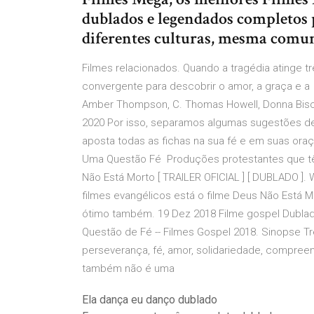
dublados e legendados completos pa
diferentes culturas, mesma comun
Filmes relacionados. Quando a tragédia atinge tr
convergente para descobrir o amor, a graça e a 
Amber Thompson, C. Thomas Howell, Donna Bisco
2020 Por isso, separamos algumas sugestões de fi
aposta todas as fichas na sua fé e em suas oraçõ
Uma Questão Fé Produções protestantes que t
Não Está Morto [ TRAILER OFICIAL ] [ DUBLADO ]. 
filmes evangélicos está o filme Deus Não Está 
ótimo também. 19 Dez 2018 Filme gospel Dublad
Questão de Fé -- Filmes Gospel 2018. Sinopse Tr
perseverança, fé, amor, solidariedade, compreen
também não é uma
Ela dança eu danço dublado