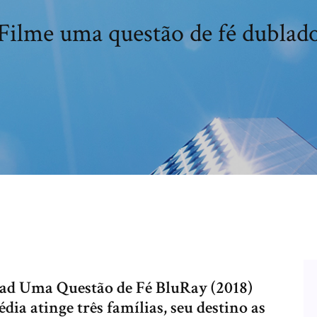
Filme uma questão de fé dublad
ad Uma Questão de Fé BluRay (2018)
ia atinge três famílias, seu destino as