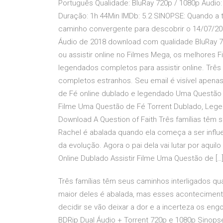
Português Qualidade: BluRay 720p / 1080p Áudio:
Duração: 1h 44Min IMDb: 5.2 SINOPSE: Quando a tr
caminho convergente para descobrir o 14/07/201
Áudio de 2018 download com qualidade BluRay 7
ou assistir online no Filmes Mega, os melhores 
legendados completos para assistir online. Três
completos estranhos. Seu email é visível apena
de Fé online dublado e legendado Uma Questão d
Filme Uma Questão de Fé Torrent Dublado, Lege
Download A Question of Faith Três famílias têm 
Rachel é abalada quando ela começa a ser influe
da evolução. Agora o pai dela vai lutar por aqui
Online Dublado Assistir Filme Uma Questão de […
Três famílias têm seus caminhos interligados 
maior deles é abalada, mas esses acontecimento
decidir se vão deixar a dor e a incerteza os eng
BDRip Dual Áudio + Torrent 720p e 1080p Sinopse