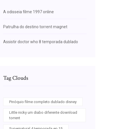
A odisseia filme 1997 online
Patrulha do destino torrent magnet
Assistir doctor who 8 temporada dublado
Tag Clouds
Pinóquio filme completo dublado disney
Little nicky um diabo diferente download
torrent
Supernatural 4 temporada ep 15