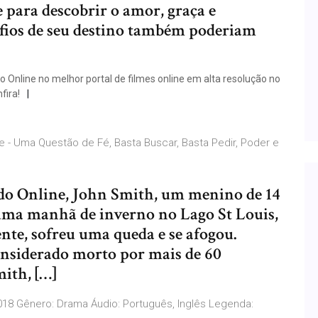
para descobrir o amor, graça e
afios de seu destino também poderiam
 Online no melhor portal de filmes online em alta resolução no
fira!
 - Uma Questão de Fé, Basta Buscar, Basta Pedir, Poder e
do Online, John Smith, um menino de 14
uma manhã de inverno no Lago St Louis,
nte, sofreu uma queda e se afogou.
onsiderado morto por mais de 60
ith, […]
18 Gênero: Drama Áudio: Português, Inglês Legenda: