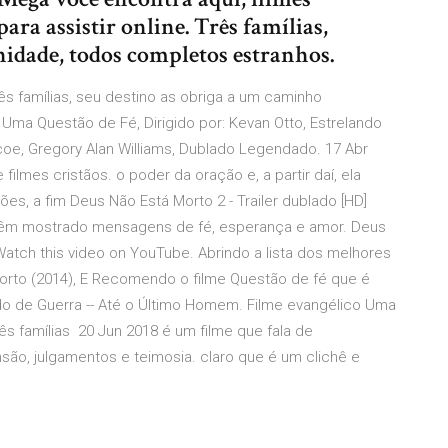
ra assistir online. Três famílias,
idade, todos completos estranhos.
ês famílias, seu destino as obriga a um caminho
Uma Questão de Fé, Dirigido por: Kevan Otto, Estrelando
e, Gregory Alan Williams, Dublado Legendado. 17 Abr
lmes cristãos. o poder da oração e, a partir daí, ela
es, a fim Deus Não Está Morto 2 - Trailer dublado [HD]
êm mostrado mensagens de fé, esperança e amor. Deus
Watch this video on YouTube. Abrindo a lista dos melhores
Morto (2014), E Recomendo o filme Questão de fé que é
o de Guerra -- Até o Último Homem. Filme evangélico Uma
ês famílias 20 Jun 2018 é um filme que fala de
são, julgamentos e teimosia. claro que é um clichê e