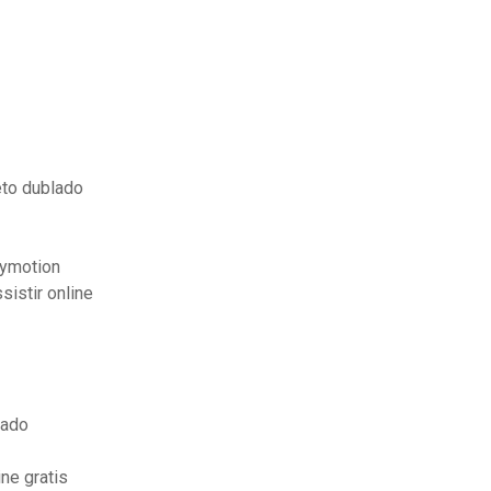
eto dublado
lymotion
istir online
lado
ne gratis