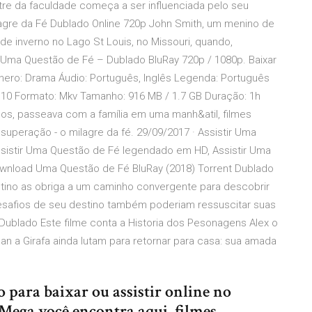
re da faculdade começa a ser influenciada pelo seu
lagre da Fé Dublado Online 720p John Smith, um menino de
e inverno no Lago St Louis, no Missouri, quando,
 Uma Questão de Fé – Dublado BluRay 720p / 1080p. Baixar
ero: Drama Áudio: Português, Inglês Legenda: Português
o: 10 Formato: Mkv Tamanho: 916 MB / 1.7 GB Duração: 1h
nos, passeava com a família em uma manh&atil, filmes
superação - o milagre da fé. 29/09/2017 · Assistir Uma
ssistir Uma Questão de Fé legendado em HD, Assistir Uma
Download Uma Questão de Fé BluRay (2018) Torrent Dublado
estino as obriga a um caminho convergente para descobrir
desafios de seu destino também poderiam ressuscitar suas
ublado Este filme conta a Historia dos Pesonagens Alex o
an a Girafa ainda lutam para retornar para casa: sua amada
para baixar ou assistir online no
Mega você encontra aqui, filmes