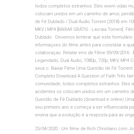
todos completos estranhos. Eles vivem vidas mu
colocam unidos em um caminho de amor, perdão,
de Fé Dublado / Dual Áudio Torrent (2018) em 10
MKV | MP4 [BAIXAR GRÁTIS - Lacraia Torrent]. 
Dublado . Devemos lembrar que este formulário 
informaçoes do filme antes para constatar a qu
colaboraçao. Relatar erro de Filme 09/09/2016 ·
Legendado, Dual Áudio, 1080p, 720p, MKV, MP4 C
seus c. Baixar Filme Uma Questão de Fé Torrent
Completo Download A Question of Faith Três famí
comunidade, todos completos estranhos. Eles vi
acidentes os colocam unidos em um caminho de 
Questão de Fé Dublado (download e online) Uma m
seu primeiro ano e começa a ser influenciada pe
ensina que a evolução é a resposta para as orig
25/04/2020 · Um filme de Rich Christiano com Jord