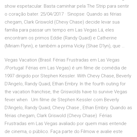
show espetacular. Basta caminhar pela The Strip para sentir
o coração bater. 25/04/2017 · Sinopse: Quando as férias
chegam, Clark Griswold (Chevy Chase) decide levar sua
família para passar um tempo em Las Vegas.Lá, eles
encontram os primos Eddie (Randy Quaid) e Catherine
(Miriam Flynn), e também a prima Vicky (Shae D'lyn), que …
Vegas Vacation (Brasil: Férias Frustradas em Las Vegas
/Portugal: Férias em Las Vegas) é um filme de comédia de
1997 dirigido por Stephen Kessler. With Chevy Chase, Beverly
D'Angelo, Randy Quaid, Ethan Embry. In the fourth outing for
the vacation franchise, the Griswolds have to survive Vegas
fever when Um filme de Stephen Kessler com Beverly
D'Angelo, Randy Quaid, Chevy Chase , Ethan Embry. Quando as
férias chegam, Clark Griswold (Chevy Chase) Férias
Frustradas em Las Vegas avaliado por quem mais entende
de cinema, o público. Faça parte do Filmow e avalie este