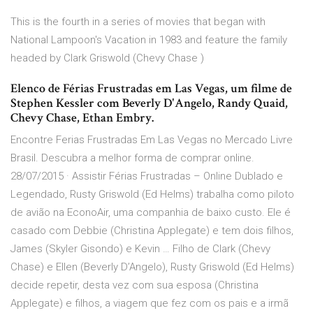
This is the fourth in a series of movies that began with
National Lampoon's Vacation in 1983 and feature the family
headed by Clark Griswold (Chevy Chase )
Elenco de Férias Frustradas em Las Vegas, um filme de
Stephen Kessler com Beverly D'Angelo, Randy Quaid,
Chevy Chase, Ethan Embry.
Encontre Ferias Frustradas Em Las Vegas no Mercado Livre
Brasil. Descubra a melhor forma de comprar online.
28/07/2015 · Assistir Férias Frustradas – Online Dublado e
Legendado, Rusty Griswold (Ed Helms) trabalha como piloto
de avião na EconoAir, uma companhia de baixo custo. Ele é
casado com Debbie (Christina Applegate) e tem dois filhos,
James (Skyler Gisondo) e Kevin … Filho de Clark (Chevy
Chase) e Ellen (Beverly D’Angelo), Rusty Griswold (Ed Helms)
decide repetir, desta vez com sua esposa (Christina
Applegate) e filhos, a viagem que fez com os pais e a irmã