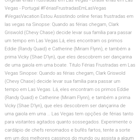
OriginalFérias Frustradas em Las Vegas - BrasilFérias em Las
Vegas - Portugal #FériasFrustradasEmLasVegas
#VegasVacation Estou Assistindo online ferias frustradas em
las vegas na Sinopse: Quando as férias chegam, Clark
Griswold (Chevy Chase) decide levar sua família para passar
um tempo em Las Vegas.Lá, eles encontram os primos
Eddie (Randy Quaid) e Catherine (Miriam Flynn), e também a
prima Vicky (Shae D'lyn), que eles descobrem ser dançarina
de uma gaiola em uma boate. Titulo Férias Frustradas em Las
Vegas Sinopse: Quando as férias chegam, Clark Griswold
(Chevy Chase) decide levar sua família para passar um
tempo em Las Vegas. Lá, eles encontram os primos Eddie
(Randy Quaid) e Catherine (Miriam Flynn), e também a prima
Vicky (Shae D’lyn), que eles descobrem ser dançarina de
uma gaiola em uma … Las Vegas tem opções de férias tanto
para visitantes agitados quanto sossegados. Experimente o
cardápio de chefs renomados e bufês fartos, tente a sorte
em um dos melhores cassinos do mundo ou assista a algum